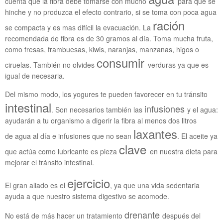
cuenta que la fibra debe tomarse con mucho
para que se
hinche y no produzca el efecto contrario, si se toma con poca agua
ración
se compacta y es mas difícil la evacuación. La
recomendada de fibra es de 30 gramos al día. Toma mucha fruta,
como fresas, frambuesas, kiwis, naranjas, manzanas, higos o
consumir
ciruelas. También no olvides
verduras ya que es
igual de necesaria.
Del mismo modo, los yogures te pueden favorecer en tu tránsito
intestinal
infusiones
. Son necesarios también las
y el agua:
ayudarán a tu organismo a digerir la fibra al menos dos litros
laxantes
de agua al día e infusiones que no sean
. El aceite ya
clave
que actúa como lubricante es pieza
en nuestra dieta para
mejorar el tránsito intestinal.
ejercicio
El gran aliado es el
, ya que una vida sedentaria
ayuda a que nuestro sistema digestivo se acomode.
drenante
No está de más hacer un tratamiento
después del